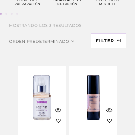
LIMPIEZA Y
HIDRATACIÓN Y
ESPECIFICOS
PR
PREPARACIÓN
NUTRICIÓN
MIGUETT
MOSTRANDO LOS 3 RESULTADOS
FILTER
ORDEN PREDETERMINADO