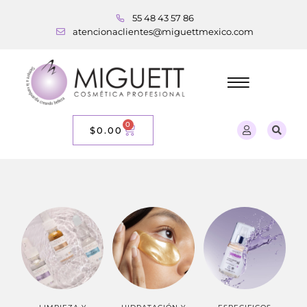
55 48 43 57 86
atencionaclientes@miguettmexico.com
0
$
0.00