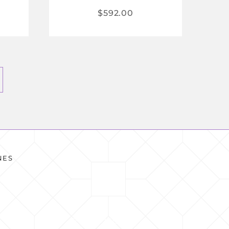
$
592.00
NES
READ MORE