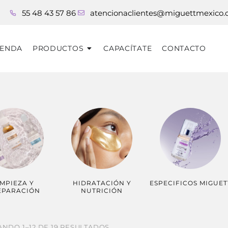
55 48 43 57 86
atencionaclientes@miguettmexico
IENDA
PRODUCTOS
CAPACÍTATE
CONTACTO
IMPIEZA Y
HIDRATACIÓN Y
ESPECIFICOS MIGUET
EPARACIÓN
NUTRICIÓN
NDO 1–12 DE 19 RESULTADOS