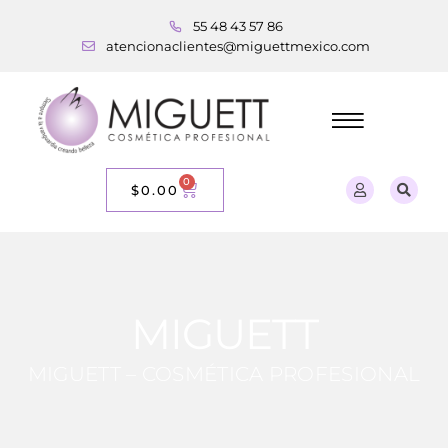
55 48 43 57 86
atencionaclientes@miguettmexico.com
0
$
0.00
MIGUETT
MIGUETT – COSMÉTICA PROFESIONAL