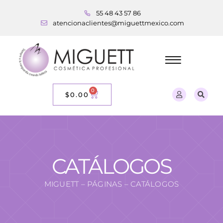
55 48 43 57 86
atencionaclientes@miguettmexico.com
0
$
0.00
CATÁLOGOS
MIGUETT – PÁGINAS – CATÁLOGOS