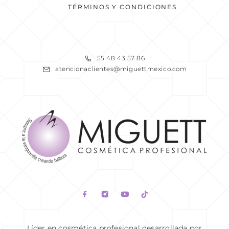
TÉRMINOS Y CONDICIONES
READ MORE
55 48 43 57 86
atencionaclientes@miguettmexico.com
READ MORE
Líder en cosmética profesional desarrollada por