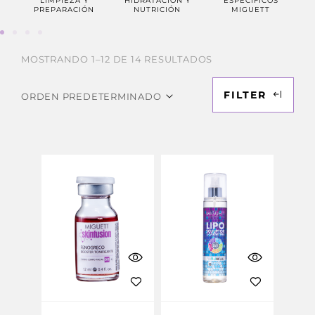
LIMPIEZA Y
HIDRATACIÓN Y
ESPECIFICOS
PR
PREPARACIÓN
NUTRICIÓN
MIGUETT
MOSTRANDO 1–12 DE 14 RESULTADOS
FILTER
ORDEN PREDETERMINADO