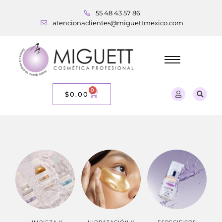
55 48 43 57 86
atencionaclientes@miguettmexico.com
0
$
0.00