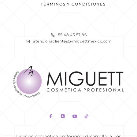
TÉRMINOS Y CONDICIONES
READ MORE
55 48 43 57 86
atencionaclientes@miguettmexico.com
READ MORE
Líder en cosmética profesional desarrollada por