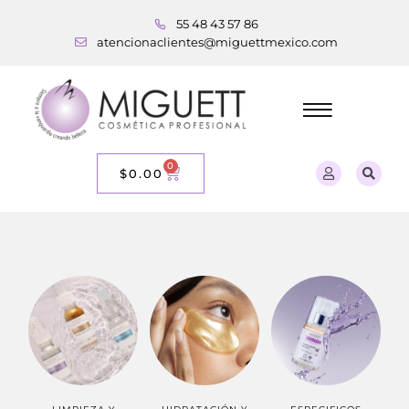
55 48 43 57 86
atencionaclientes@miguettmexico.com
0
$
0.00