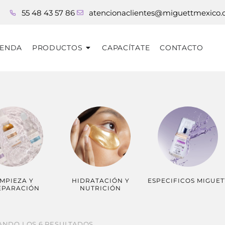
55 48 43 57 86
atencionaclientes@miguettmexico
IENDA
PRODUCTOS
CAPACÍTATE
CONTACTO
IMPIEZA Y
HIDRATACIÓN Y
ESPECIFICOS MIGUET
EPARACIÓN
NUTRICIÓN
NDO LOS 6 RESULTADOS