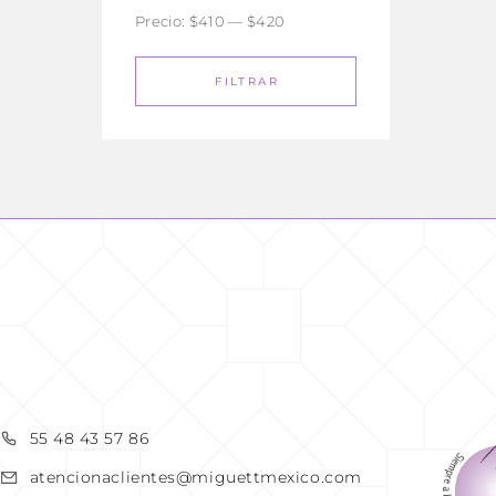
Precio:
$410
—
$420
FILTRAR
READ MORE
55 48 43 57 86
atencionaclientes@miguettmexico.com