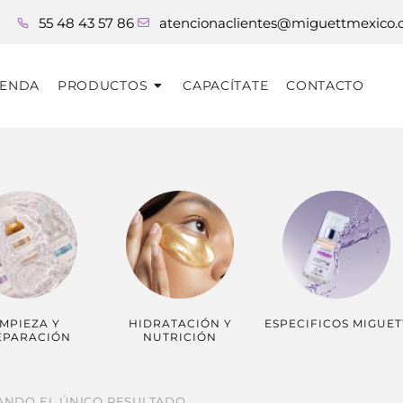
55 48 43 57 86
atencionaclientes@miguettmexico
IENDA
PRODUCTOS
CAPACÍTATE
CONTACTO
IMPIEZA Y
HIDRATACIÓN Y
ESPECIFICOS MIGUET
EPARACIÓN
NUTRICIÓN
ANDO EL ÚNICO RESULTADO