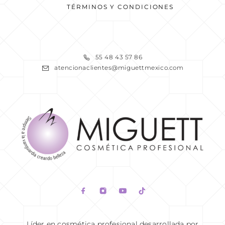
TÉRMINOS Y CONDICIONES
READ MORE
55 48 43 57 86
atencionaclientes@miguettmexico.com
READ MORE
Líder en cosmética profesional desarrollada por