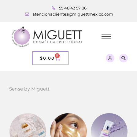
55 48 43 57 86
atencionaclientes@miguettmexico.com
0
$
0.00
Sense by Miguett