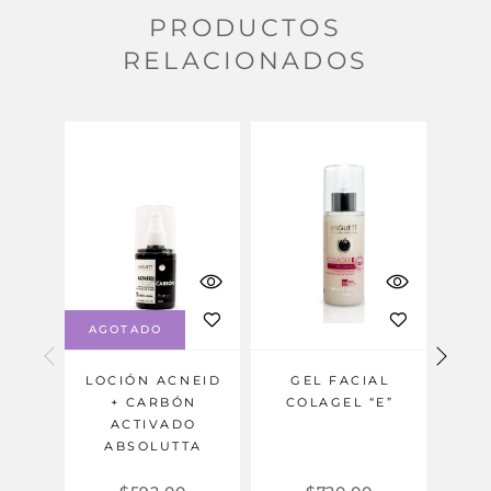
PRODUCTOS
RELACIONADOS
AGOTADO
LOCIÓN ACNEID
GEL FACIAL
+ CARBÓN
COLAGEL “E”
MIN
ACTIVADO
OS
ABSOLUTTA