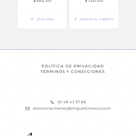
$
592.00
$
720.00
LEER MÁS
AÑADIR AL CARRITO
AÑ
POLÍTICA DE PRIVACIDAD
TÉRMINOS Y CONDICIONES
READ MORE
55 48 43 57 86
atencionaclientes@miguettmexico.com