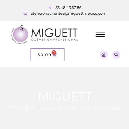
55 48 43 57 86
atencionaclientes@miguettmexico.com
0
$
0.00
MIGUETT
MIGUETT – COSMÉTICA PROFESIONAL