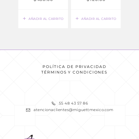
AÑADIR AL CARRITO
AÑADIR AL CARRITO
AÑ
POLÍTICA DE PRIVACIDAD
TÉRMINOS Y CONDICIONES
READ MORE
55 48 43 57 86
atencionaclientes@miguettmexico.com