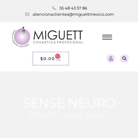
55 48 43 57 86
atencionaclientes@miguettmexico.com
0
$
0.00
SENSE NEURO
MIGUETT – SENSE NEURO