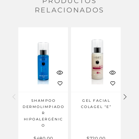
PRODUCTOS
RELACIONADOS
SHAMPOO
GEL FACIAL
DERMOLIMPIADO
COLAGEL “E”
COL
R
HIPOALERGÉNIC
O
$
480.00
$
720.00